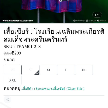
1/1
เสื้อเชียร์ : โรงเรียนเฉลิมพระเกียรติ
สมเด็จพระศรีนครินทร์
SKU : TEAM01-2
S
฿299
฿359
ขนาด
SS
S
M
L
XL
XXL
หมวดหมู่:
เสื้อกีฬา (Sportswear)
,
เสื้อเชียร์ (Cheer Shirt)
แชร์