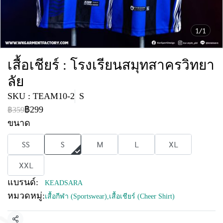
1/1
เสื้อเชียร์ : โรงเรียนสมุทสาครวิทยา
ลัย
SKU : TEAM10-2
S
฿299
฿359
ขนาด
SS
S
M
L
XL
XXL
แบรนด์:
KEADSARA
หมวดหมู่:
เสื้อกีฬา (Sportswear)
,
เสื้อเชียร์ (Cheer Shirt)