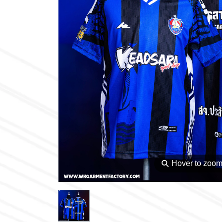
⚲
Hover to zoo