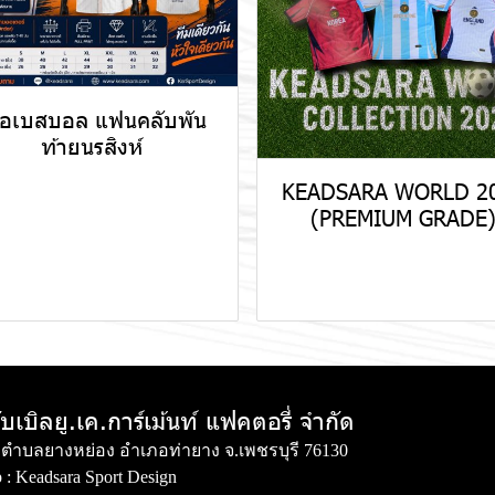
ื้อเบสบอล แฟนคลับพัน
ท้ายนรสิงห์
KEADSARA WORLD 2
(PREMIUM GRADE
ับเบิลยู.เค.การ์เม้นท์ แฟคตอรี่ จำกัด
่ 3 ตำบลยางหย่อง อำเภอท่ายาง จ.เพชรบุรี 76130
 :
Keadsara Sport Design