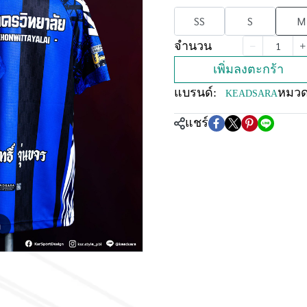
SS
S
M
จำนวน
เพิ่มลงตะกร้า
แบรนด์:
หมวดห
KEADSARA
แชร์
m