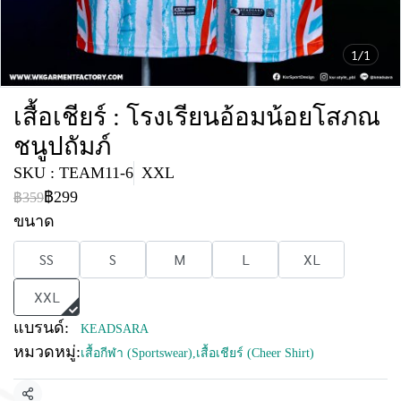
1/1
เสื้อเชียร์ : โรงเรียนอ้อมน้อยโสภณ
ชนูปถัมภ์
SKU : TEAM11-6
XXL
฿299
฿359
ขนาด
SS
S
M
L
XL
XXL
แบรนด์:
KEADSARA
หมวดหมู่:
เสื้อกีฬา (Sportswear)
,
เสื้อเชียร์ (Cheer Shirt)