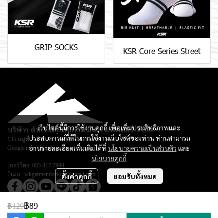
GRIP SOCKS
KSR Core Series Street
เว็บไซต์นี้มีการใช้งานคุกกี้ เพื่อเพิ่มประสิทธิภาพและ
บริษัท ดับเบิลยู.เค.การ์เม้นท์ แฟคตอรี่ จำกัด
ประสบการณ์ที่ดีในการใช้งานเว็บไซต์ของท่าน ท่านสามารถ
135 หมู่ที่ 3 ตำบลยางหย่อง อำเภอท่ายาง จ.เพชรบุรี 76130
อ่านรายละเอียดเพิ่มเติมได้ที่
นโยบายความเป็นส่วนตัว
และ
Google map :
Keadsara Sport Design
นโยบายคุกกี้
เบอร์โทร:
083 817 7999
อีเมล :
wkgarmentfactory@gmail.com
ตั้งค่าคุกกี้
ยอมรับทั้งหมด
฿89
฿129
© Copyright 2026 All Rights Reserved.