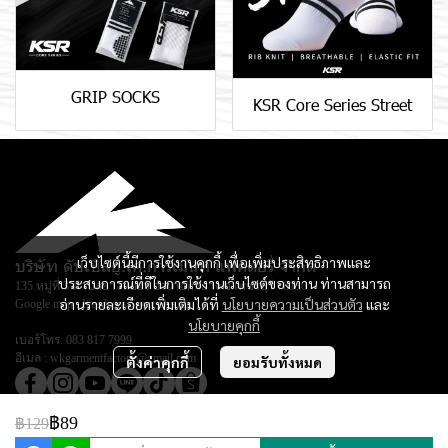
GRIP SOCKS
KSR Core Series Street
เว็บไซต์นี้มีการใช้งานคุกกี้ เพื่อเพิ่มประสิทธิภาพและ
บริษัท ดับเบิลยู.เค.การ์เม้นท์ แฟคตอรี่ จำกัด
ประสบการณ์ที่ดีในการใช้งานเว็บไซต์ของท่าน ท่านสามารถ
135 หมู่ที่ 3 ตำบลยางหย่อง อำเภอท่ายาง จ.เพชรบุรี 76130
อ่านรายละเอียดเพิ่มเติมได้ที่
นโยบายความเป็นส่วนตัว
และ
Google map :
Keadsara Sport Design
นโยบายคุกกี้
เบอร์โทร:
083 817 7999
อีเมล :
wkgarmentfactory@gmail.com
ตั้งค่าคุกกี้
ยอมรับทั้งหมด
฿89
฿129
© Copyright 2026 All Rights Reserved.