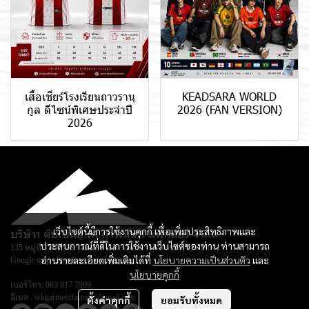
เสื้อเชียร์โรงเรียนถาวรานุ
KEADSARA WORLD
กูล ดีไซน์พิเศษประจำปี
2026 (FAN VERSION)
2026
เว็บไซต์นี้มีการใช้งานคุกกี้ เพื่อเพิ่มประสิทธิภาพและ
บริษัท ดับเบิลยู.เค.การ์เม้นท์ แฟคตอรี่ จำกัด
ประสบการณ์ที่ดีในการใช้งานเว็บไซต์ของท่าน ท่านสามารถ
135 หมู่ที่ 3 ตำบลยางหย่อง อำเภอท่ายาง จ.เพชรบุรี 76130
อ่านรายละเอียดเพิ่มเติมได้ที่
นโยบายความเป็นส่วนตัว
และ
Google map :
Keadsara Sport Design
นโยบายคุกกี้
เบอร์โทร:
083 817 7999
อีเมล :
wkgarmentfactory@gmail.com
ตั้งค่าคุกกี้
ยอมรับทั้งหมด