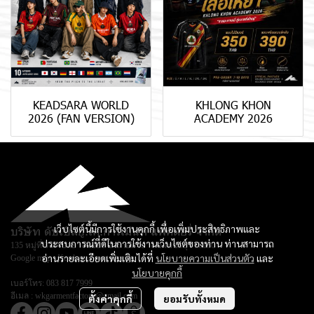
KEADSARA WORLD
KHLONG KHON
2026 (FAN VERSION)
ACADEMY 2026
เว็บไซต์นี้มีการใช้งานคุกกี้ เพื่อเพิ่มประสิทธิภาพและ
บริษัท ดับเบิลยู.เค.การ์เม้นท์ แฟคตอรี่ จำกัด
ประสบการณ์ที่ดีในการใช้งานเว็บไซต์ของท่าน ท่านสามารถ
135 หมู่ที่ 3 ตำบลยางหย่อง อำเภอท่ายาง จ.เพชรบุรี 76130
อ่านรายละเอียดเพิ่มเติมได้ที่
นโยบายความเป็นส่วนตัว
และ
Google map :
Keadsara Sport Design
นโยบายคุกกี้
เบอร์โทร:
083 817 7999
อีเมล :
wkgarmentfactory@gmail.com
ตั้งค่าคุกกี้
ยอมรับทั้งหมด