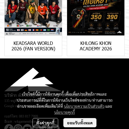
KEADSARA WORLD
KHLONG KHON
2026 (FAN VERSION)
ACADEMY 2026
เว็บไซต์นี้มีการใช้งานคุกกี้ เพื่อเพิ่มประสิทธิภาพและ
บริษัท ดับเบิลยู.เค.การ์เม้นท์ แฟคตอรี่ จำกัด
ประสบการณ์ที่ดีในการใช้งานเว็บไซต์ของท่าน ท่านสามารถ
135 หมู่ที่ 3 ตำบลยางหย่อง อำเภอท่ายาง จ.เพชรบุรี 76130
อ่านรายละเอียดเพิ่มเติมได้ที่
นโยบายความเป็นส่วนตัว
และ
Google map :
Keadsara Sport Design
นโยบายคุกกี้
เบอร์โทร:
083 817 7999
อีเมล :
wkgarmentfactory@gmail.com
ตั้งค่าคุกกี้
ยอมรับทั้งหมด