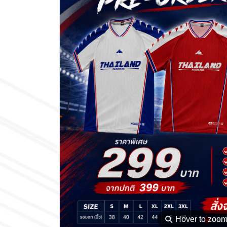
⚲
Hover to zoo