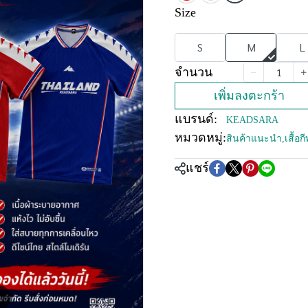
Size
S
M
L
จำนวน
เพิ่มลงตะกร้า
แบรนด์:
KEADSARA
หมวดหมู่:
สินค้าแนะนำ
,
เสื้อ
แชร์
m