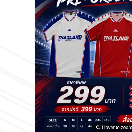
⚲
Hover to zoo