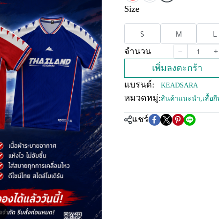
Size
S
M
L
จำนวน
เพิ่มลงตะกร้า
แบรนด์:
KEADSARA
หมวดหมู่:
สินค้าแนะนำ
,
เสื้อ
แชร์
m