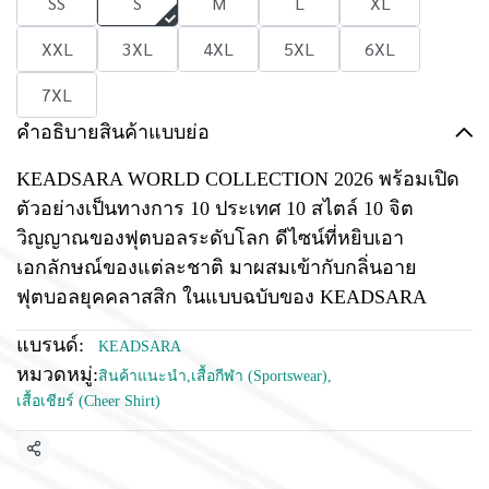
SS
S
M
L
XL
XXL
3XL
4XL
5XL
6XL
7XL
คำอธิบายสินค้าแบบย่อ
KEADSARA WORLD COLLECTION 2026 พร้อมเปิด
ตัวอย่างเป็นทางการ 10 ประเทศ 10 สไตล์ 10 จิต
วิญญาณของฟุตบอลระดับโลก ดีไซน์ที่หยิบเอา
เอกลักษณ์ของแต่ละชาติ มาผสมเข้ากับกลิ่นอาย
ฟุตบอลยุคคลาสสิก ในแบบฉบับของ KEADSARA
แบรนด์:
KEADSARA
หมวดหมู่:
สินค้าแนะนำ
,
เสื้อกีฬา (Sportswear)
,
เสื้อเชียร์ (Cheer Shirt)
แชร์