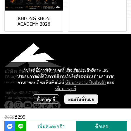
KHLONG KHON
ACADEMY 2026
เว็บไซต์นี้มีการใช้งานคุกกี้ เพื่อเพิ่มประสิทธิภาพและ
บริษัท ดับเบิลยู.เค.การ์เม้นท์ แฟคตอรี่ จำกัด
ประสบการณ์ที่ดีในการใช้งานเว็บไซต์ของท่าน ท่านสามารถ
135 หมู่ที่ 3 ตำบลยางหย่อง อำเภอท่ายาง จ.เพชรบุรี 76130
อ่านรายละเอียดเพิ่มเติมได้ที่
นโยบายความเป็นส่วนตัว
และ
Google map :
Keadsara Sport Design
นโยบายคุกกี้
เบอร์โทร:
083 817 7999
อีเมล :
wkgarmentfactory@gmail.com
ตั้งค่าคุกกี้
ยอมรับทั้งหมด
฿299
฿359
© Copyright 2026 All Rights Reserved.
เพิ่มลงตะกร้า
ซื้อเลย