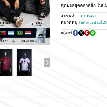
ฟุตบอลยุคคลาสสิก ใน
แบรนด์:
KEADSARA
หมวดหมู่:
สินค้าแนะนำ
,
เสื้อ
แชร์
m