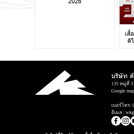
2026
เสื
ดี
บริษัท ด
135 หมู่ที
Google map
เบอร์โทร:
อีเมล :
wkg