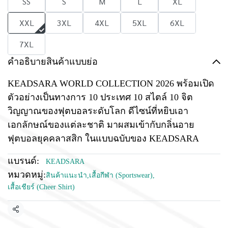
SS
S
M
L
XL
XXL
3XL
4XL
5XL
6XL
7XL
คำอธิบายสินค้าแบบย่อ
KEADSARA WORLD COLLECTION 2026 พร้อมเปิด
ตัวอย่างเป็นทางการ 10 ประเทศ 10 สไตล์ 10 จิต
วิญญาณของฟุตบอลระดับโลก ดีไซน์ที่หยิบเอา
เอกลักษณ์ของแต่ละชาติ มาผสมเข้ากับกลิ่นอาย
ฟุตบอลยุคคลาสสิก ในแบบฉบับของ KEADSARA
แบรนด์:
KEADSARA
หมวดหมู่:
สินค้าแนะนำ
,
เสื้อกีฬา (Sportswear)
,
เสื้อเชียร์ (Cheer Shirt)
แชร์