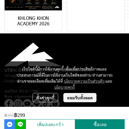
KHLONG KHON
ACADEMY 2026
เว็บไซต์นี้มีการใช้งานคุกกี้ เพื่อเพิ่มประสิทธิภาพและ
บริษัท ดับเบิลยู.เค.การ์เม้นท์ แฟคตอรี่ จำกัด
ประสบการณ์ที่ดีในการใช้งานเว็บไซต์ของท่าน ท่านสามารถ
135 หมู่ที่ 3 ตำบลยางหย่อง อำเภอท่ายาง จ.เพชรบุรี 76130
อ่านรายละเอียดเพิ่มเติมได้ที่
นโยบายความเป็นส่วนตัว
และ
Google map :
Keadsara Sport Design
นโยบายคุกกี้
เบอร์โทร:
083 817 7999
อีเมล :
wkgarmentfactory@gmail.com
ตั้งค่าคุกกี้
ยอมรับทั้งหมด
฿299
฿359
© Copyright 2026 All Rights Reserved.
เพิ่มลงตะกร้า
ซื้อเลย