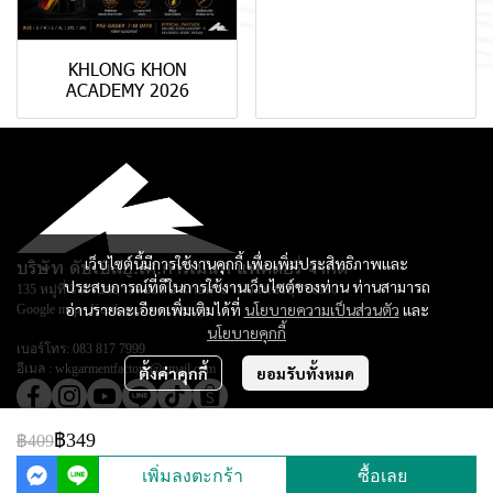
KHLONG KHON
ACADEMY 2026
เว็บไซต์นี้มีการใช้งานคุกกี้ เพื่อเพิ่มประสิทธิภาพและ
บริษัท ดับเบิลยู.เค.การ์เม้นท์ แฟคตอรี่ จำกัด
ประสบการณ์ที่ดีในการใช้งานเว็บไซต์ของท่าน ท่านสามารถ
135 หมู่ที่ 3 ตำบลยางหย่อง อำเภอท่ายาง จ.เพชรบุรี 76130
อ่านรายละเอียดเพิ่มเติมได้ที่
นโยบายความเป็นส่วนตัว
และ
Google map :
Keadsara Sport Design
นโยบายคุกกี้
เบอร์โทร:
083 817 7999
อีเมล :
wkgarmentfactory@gmail.com
ตั้งค่าคุกกี้
ยอมรับทั้งหมด
฿349
฿409
© Copyright 2026 All Rights Reserved.
เพิ่มลงตะกร้า
ซื้อเลย