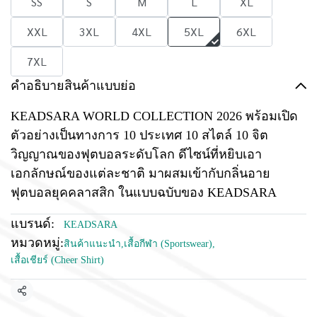
SS
S
M
L
XL
XXL
3XL
4XL
5XL
6XL
7XL
คำอธิบายสินค้าแบบย่อ
KEADSARA WORLD COLLECTION 2026 พร้อมเปิด
ตัวอย่างเป็นทางการ 10 ประเทศ 10 สไตล์ 10 จิต
วิญญาณของฟุตบอลระดับโลก ดีไซน์ที่หยิบเอา
เอกลักษณ์ของแต่ละชาติ มาผสมเข้ากับกลิ่นอาย
ฟุตบอลยุคคลาสสิก ในแบบฉบับของ KEADSARA
แบรนด์:
KEADSARA
หมวดหมู่:
สินค้าแนะนำ
,
เสื้อกีฬา (Sportswear)
,
เสื้อเชียร์ (Cheer Shirt)
แชร์