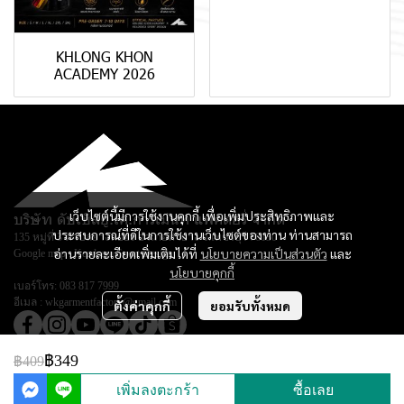
KHLONG KHON
ACADEMY 2026
เว็บไซต์นี้มีการใช้งานคุกกี้ เพื่อเพิ่มประสิทธิภาพและ
บริษัท ดับเบิลยู.เค.การ์เม้นท์ แฟคตอรี่ จำกัด
ประสบการณ์ที่ดีในการใช้งานเว็บไซต์ของท่าน ท่านสามารถ
135 หมู่ที่ 3 ตำบลยางหย่อง อำเภอท่ายาง จ.เพชรบุรี 76130
อ่านรายละเอียดเพิ่มเติมได้ที่
นโยบายความเป็นส่วนตัว
และ
Google map :
Keadsara Sport Design
นโยบายคุกกี้
เบอร์โทร:
083 817 7999
อีเมล :
wkgarmentfactory@gmail.com
ตั้งค่าคุกกี้
ยอมรับทั้งหมด
฿349
฿409
© Copyright 2026 All Rights Reserved.
เพิ่มลงตะกร้า
ซื้อเลย