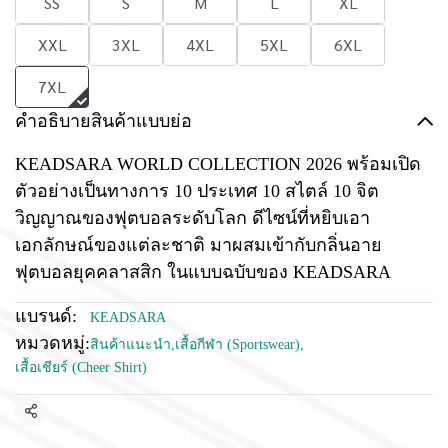
SS
S
M
L
XL
XXL
3XL
4XL
5XL
6XL
7XL
คำอธิบายสินค้าแบบย่อ
KEADSARA WORLD COLLECTION 2026 พร้อมเปิด
ตัวอย่างเป็นทางการ 10 ประเทศ 10 สไตล์ 10 จิต
วิญญาณของฟุตบอลระดับโลก ดีไซน์ที่หยิบเอา
เอกลักษณ์ของแต่ละชาติ มาผสมเข้ากับกลิ่นอาย
ฟุตบอลยุคคลาสสิก ในแบบฉบับของ KEADSARA
แบรนด์:
KEADSARA
หมวดหมู่:
สินค้าแนะนำ
,
เสื้อกีฬา (Sportswear)
,
เสื้อเชียร์ (Cheer Shirt)
แชร์