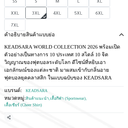
SS
S
M
L
XL
XXL
3XL
4XL
5XL
6XL
7XL
คำอธิบายสินค้าแบบย่อ
KEADSARA WORLD COLLECTION 2026 พร้อมเปิด
ตัวอย่างเป็นทางการ 10 ประเทศ 10 สไตล์ 10 จิต
วิญญาณของฟุตบอลระดับโลก ดีไซน์ที่หยิบเอา
เอกลักษณ์ของแต่ละชาติ มาผสมเข้ากับกลิ่นอาย
ฟุตบอลยุคคลาสสิก ในแบบฉบับของ KEADSARA
แบรนด์:
KEADSARA
หมวดหมู่:
สินค้าแนะนำ
,
เสื้อกีฬา (Sportswear)
,
เสื้อเชียร์ (Cheer Shirt)
แชร์