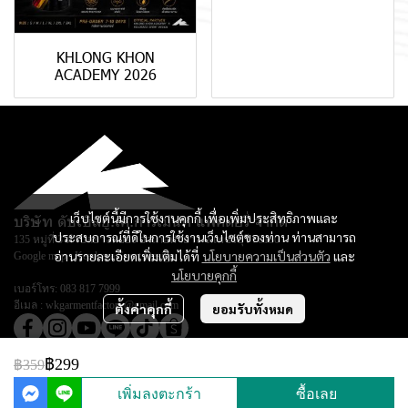
KHLONG KHON
ACADEMY 2026
เว็บไซต์นี้มีการใช้งานคุกกี้ เพื่อเพิ่มประสิทธิภาพและ
บริษัท ดับเบิลยู.เค.การ์เม้นท์ แฟคตอรี่ จำกัด
ประสบการณ์ที่ดีในการใช้งานเว็บไซต์ของท่าน ท่านสามารถ
135 หมู่ที่ 3 ตำบลยางหย่อง อำเภอท่ายาง จ.เพชรบุรี 76130
อ่านรายละเอียดเพิ่มเติมได้ที่
นโยบายความเป็นส่วนตัว
และ
Google map :
Keadsara Sport Design
นโยบายคุกกี้
เบอร์โทร:
083 817 7999
อีเมล :
wkgarmentfactory@gmail.com
ตั้งค่าคุกกี้
ยอมรับทั้งหมด
฿299
฿359
© Copyright 2026 All Rights Reserved.
เพิ่มลงตะกร้า
ซื้อเลย