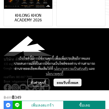
KHLONG KHON
ACADEMY 2026
เว็บไซต์นี้มีการใช้งานคุกกี้ เพื่อเพิ่มประสิทธิภาพและ
บริษัท ดับเบิลยู.เค.การ์เม้นท์ แฟคตอรี่ จำกัด
ประสบการณ์ที่ดีในการใช้งานเว็บไซต์ของท่าน ท่านสามารถ
135 หมู่ที่ 3 ตำบลยางหย่อง อำเภอท่ายาง จ.เพชรบุรี 76130
อ่านรายละเอียดเพิ่มเติมได้ที่
นโยบายความเป็นส่วนตัว
และ
Google map :
Keadsara Sport Design
นโยบายคุกกี้
เบอร์โทร:
083 817 7999
อีเมล :
wkgarmentfactory@gmail.com
ตั้งค่าคุกกี้
ยอมรับทั้งหมด
฿349
฿409
© Copyright 2026 All Rights Reserved.
เพิ่มลงตะกร้า
ซื้อเลย