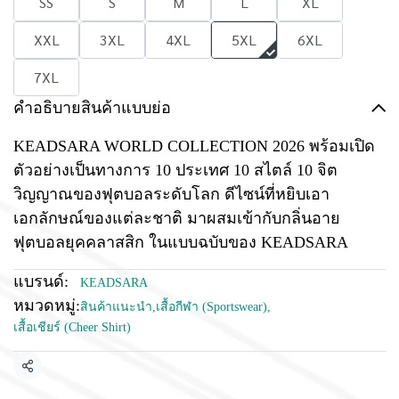
SS
S
M
L
XL
XXL
3XL
4XL
5XL
6XL
7XL
คำอธิบายสินค้าแบบย่อ
KEADSARA WORLD COLLECTION 2026 พร้อมเปิด
ตัวอย่างเป็นทางการ 10 ประเทศ 10 สไตล์ 10 จิต
วิญญาณของฟุตบอลระดับโลก ดีไซน์ที่หยิบเอา
เอกลักษณ์ของแต่ละชาติ มาผสมเข้ากับกลิ่นอาย
ฟุตบอลยุคคลาสสิก ในแบบฉบับของ KEADSARA
แบรนด์:
KEADSARA
หมวดหมู่:
สินค้าแนะนำ
,
เสื้อกีฬา (Sportswear)
,
เสื้อเชียร์ (Cheer Shirt)
แชร์