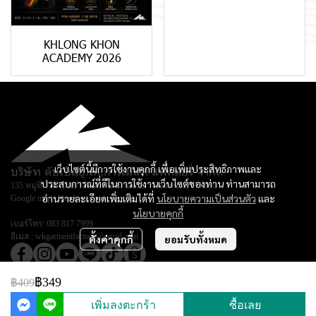
KHLONG KHON
ACADEMY 2026
เว็บไซต์นี้มีการใช้งานคุกกี้ เพื่อเพิ่มประสิทธิภาพและ
บริษัท ดับเบิลยู.เค.การ์เม้นท์ แฟคตอรี่ จำกัด
ประสบการณ์ที่ดีในการใช้งานเว็บไซต์ของท่าน ท่านสามารถ
135 หมู่ที่ 3 ตำบลยางหย่อง อำเภอท่ายาง จ.เพชรบุรี 76130
อ่านรายละเอียดเพิ่มเติมได้ที่
นโยบายความเป็นส่วนตัว
และ
Google map :
Keadsara Sport Design
นโยบายคุกกี้
เบอร์โทร:
083 817 7999
อีเมล :
wkgarmentfactory@gmail.com
ตั้งค่าคุกกี้
ยอมรับทั้งหมด
฿349
฿409
© Copyright 2026 All Rights Reserved.
เพิ่มลงตะกร้า
ซื้อเลย