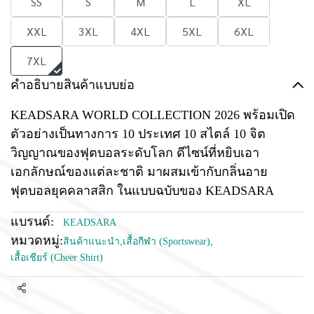
SS
S
M
L
XL
XXL
3XL
4XL
5XL
6XL
7XL
คำอธิบายสินค้าแบบย่อ
KEADSARA WORLD COLLECTION 2026 พร้อมเปิด
ตัวอย่างเป็นทางการ 10 ประเทศ 10 สไตล์ 10 จิต
วิญญาณของฟุตบอลระดับโลก ดีไซน์ที่หยิบเอา
เอกลักษณ์ของแต่ละชาติ มาผสมเข้ากับกลิ่นอาย
ฟุตบอลยุคคลาสสิก ในแบบฉบับของ KEADSARA
แบรนด์:
KEADSARA
หมวดหมู่:
สินค้าแนะนำ
,
เสื้อกีฬา (Sportswear)
,
เสื้อเชียร์ (Cheer Shirt)
แชร์