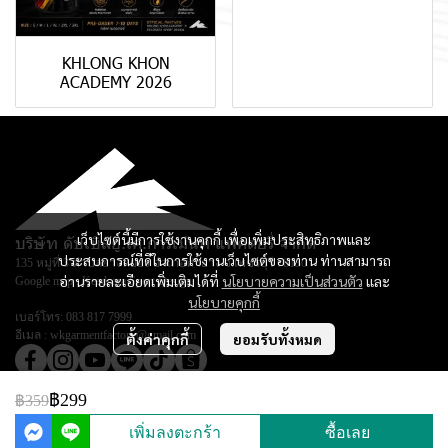
KHLONG KHON
ACADEMY 2026
เว็บไซต์นี้มีการใช้งานคุกกี้ เพื่อเพิ่มประสิทธิภาพและ
บริษัท ดับเบิลยู.เค.การ์เม้นท์ แฟคตอรี่ จำกัด
ประสบการณ์ที่ดีในการใช้งานเว็บไซต์ของท่าน ท่านสามารถ
135 หมู่ที่ 3 ตำบลยางหย่อง อำเภอท่ายาง จ.เพชรบุรี 76130
อ่านรายละเอียดเพิ่มเติมได้ที่
นโยบายความเป็นส่วนตัว
และ
Google map :
Keadsara Sport Design
นโยบายคุกกี้
เบอร์โทร:
083 817 7999
อีเมล :
wkgarmentfactory@gmail.com
ตั้งค่าคุกกี้
ยอมรับทั้งหมด
฿299
฿359
© Copyright 2026 All Rights Reserved.
เพิ่มลงตะกร้า
ซื้อเลย