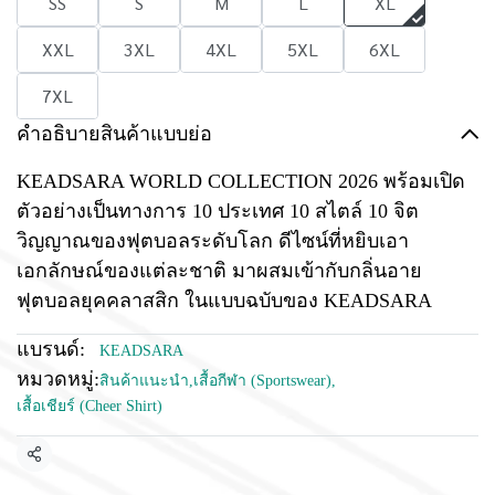
SS
S
M
L
XL
XXL
3XL
4XL
5XL
6XL
7XL
คำอธิบายสินค้าแบบย่อ
KEADSARA WORLD COLLECTION 2026 พร้อมเปิด
ตัวอย่างเป็นทางการ 10 ประเทศ 10 สไตล์ 10 จิต
วิญญาณของฟุตบอลระดับโลก ดีไซน์ที่หยิบเอา
เอกลักษณ์ของแต่ละชาติ มาผสมเข้ากับกลิ่นอาย
ฟุตบอลยุคคลาสสิก ในแบบฉบับของ KEADSARA
แบรนด์:
KEADSARA
หมวดหมู่:
สินค้าแนะนำ
,
เสื้อกีฬา (Sportswear)
,
เสื้อเชียร์ (Cheer Shirt)
แชร์