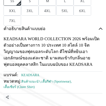
SS
S
M
L
XL
XXL
3XL
4XL
5XL
6XL
7XL
คำอธิบายสินค้าแบบย่อ
KEADSARA WORLD COLLECTION 2026 พร้อมเปิด
ตัวอย่างเป็นทางการ 10 ประเทศ 10 สไตล์ 10 จิต
วิญญาณของฟุตบอลระดับโลก ดีไซน์ที่หยิบเอา
เอกลักษณ์ของแต่ละชาติ มาผสมเข้ากับกลิ่นอาย
ฟุตบอลยุคคลาสสิก ในแบบฉบับของ KEADSARA
แบรนด์:
KEADSARA
หมวดหมู่:
สินค้าแนะนำ
,
เสื้อกีฬา (Sportswear)
,
เสื้อเชียร์ (Cheer Shirt)
แชร์