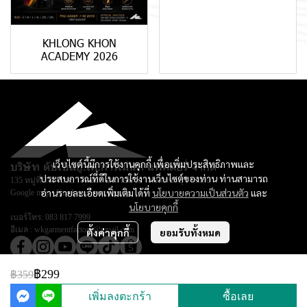
KHLONG KHON
ACADEMY 2026
เว็บไซต์นี้มีการใช้งานคุกกี้ เพื่อเพิ่มประสิทธิภาพและ
บริษัท ดับเบิลยู.เค.การ์เม้นท์ แฟคตอรี่ จำกัด
ประสบการณ์ที่ดีในการใช้งานเว็บไซต์ของท่าน ท่านสามารถ
135 หมู่ที่ 3 ตำบลยางหย่อง อำเภอท่ายาง จ.เพชรบุรี 76130
อ่านรายละเอียดเพิ่มเติมได้ที่
นโยบายความเป็นส่วนตัว
และ
Google map :
Keadsara Sport Design
นโยบายคุกกี้
เบอร์โทร:
083 817 7999
อีเมล :
wkgarmentfactory@gmail.com
ตั้งค่าคุกกี้
ยอมรับทั้งหมด
฿299
฿359
© Copyright 2026 All Rights Reserved.
เพิ่มลงตะกร้า
ซื้อเลย