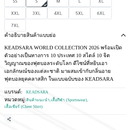
SS
S
M
L
XL
XXL
3XL
4XL
5XL
6XL
7XL
คำอธิบายสินค้าแบบย่อ
KEADSARA WORLD COLLECTION 2026 พร้อมเปิด
ตัวอย่างเป็นทางการ 10 ประเทศ 10 สไตล์ 10 จิต
วิญญาณของฟุตบอลระดับโลก ดีไซน์ที่หยิบเอา
เอกลักษณ์ของแต่ละชาติ มาผสมเข้ากับกลิ่นอาย
ฟุตบอลยุคคลาสสิก ในแบบฉบับของ KEADSARA
แบรนด์:
KEADSARA
หมวดหมู่:
สินค้าแนะนำ
,
เสื้อกีฬา (Sportswear)
,
เสื้อเชียร์ (Cheer Shirt)
แชร์