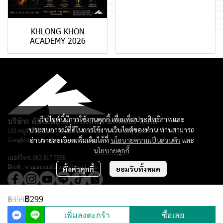
KHLONG KHON
ACADEMY 2026
เว็บไซต์นี้มีการใช้งานคุกกี้ เพื่อเพิ่มประสิทธิภาพและ
บริษัท ดับเบิลยู.เค.การ์เม้นท์ แฟคตอรี่ จำกัด
ประสบการณ์ที่ดีในการใช้งานเว็บไซต์ของท่าน ท่านสามารถ
135 หมู่ที่ 3 ตำบลยางหย่อง อำเภอท่ายาง จ.เพชรบุรี 76130
อ่านรายละเอียดเพิ่มเติมได้ที่
นโยบายความเป็นส่วนตัว
และ
Google map :
Keadsara Sport Design
นโยบายคุกกี้
เบอร์โทร:
083 817 7999
อีเมล :
wkgarmentfactory@gmail.com
ตั้งค่าคุกกี้
ยอมรับทั้งหมด
฿299
฿359
© Copyright 2026 All Rights Reserved.
เพิ่มลงตะกร้า
ซื้อเลย