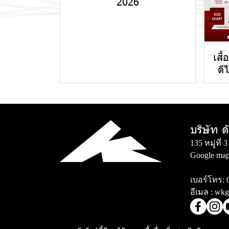
2026
เสื
ดี
บริษัท ด
135 หมู่ที
Google map
เบอร์โทร:
อีเมล :
wkg