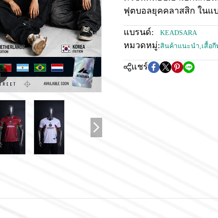
ฟุตบอลยุคคลาสสิก ใน
แบรนด์:
KEADSARA
หมวดหมู่:
สินค้าแนะนำ
,
เสื้อ
แชร์
m