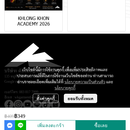
KHLONG KHON
ACADEMY 2026
เว็บไซต์นี้มีการใช้งานคุกกี้ เพื่อเพิ่มประสิทธิภาพและ
บริษัท ดับเบิลยู.เค.การ์เม้นท์ แฟคตอรี่ จำกัด
ประสบการณ์ที่ดีในการใช้งานเว็บไซต์ของท่าน ท่านสามารถ
135 หมู่ที่ 3 ตำบลยางหย่อง อำเภอท่ายาง จ.เพชรบุรี 76130
อ่านรายละเอียดเพิ่มเติมได้ที่
นโยบายความเป็นส่วนตัว
และ
Google map :
Keadsara Sport Design
นโยบายคุกกี้
เบอร์โทร:
083 817 7999
อีเมล :
wkgarmentfactory@gmail.com
ตั้งค่าคุกกี้
ยอมรับทั้งหมด
฿349
฿409
© Copyright 2026 All Rights Reserved.
เพิ่มลงตะกร้า
ซื้อเลย