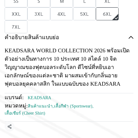
SS
S
M
L
XL
XXL
3XL
4XL
5XL
6XL
7XL
คำอธิบายสินค้าแบบย่อ
KEADSARA WORLD COLLECTION 2026 พร้อมเปิด
ตัวอย่างเป็นทางการ 10 ประเทศ 10 สไตล์ 10 จิต
วิญญาณของฟุตบอลระดับโลก ดีไซน์ที่หยิบเอา
เอกลักษณ์ของแต่ละชาติ มาผสมเข้ากับกลิ่นอาย
ฟุตบอลยุคคลาสสิก ในแบบฉบับของ KEADSARA
แบรนด์:
KEADSARA
หมวดหมู่:
สินค้าแนะนำ
,
เสื้อกีฬา (Sportswear)
,
เสื้อเชียร์ (Cheer Shirt)
แชร์