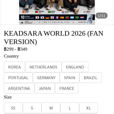
1/11
KEADSARA WORLD 2026 (FAN
VERSION)
฿299
-
฿349
Country
KOREA
NETHERLANDS
ENGLAND
PORTUGAL
GERMANY
SPAIN
BRAZIL
ARGENTINA
JAPAN
FRANCE
Size
SS
S
M
L
XL