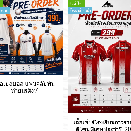
่
สินค้าใหม่
วงหน้า
สั่งจองล่วงหน้า
ื้อเบสบอล แฟนคลับพัน
ท้ายนรสิงห์
เสื้อเชียร์โรงเรียนถาวราน
ดีไซน์พิเศษประจำปี 2