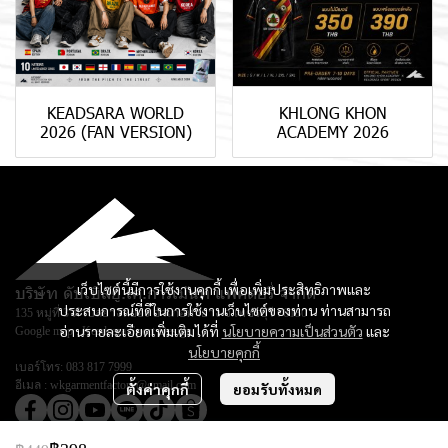
KEADSARA WORLD
KHLONG KHON
2026 (FAN VERSION)
ACADEMY 2026
เว็บไซต์นี้มีการใช้งานคุกกี้ เพื่อเพิ่มประสิทธิภาพและ
บริษัท ดับเบิลยู.เค.การ์เม้นท์ แฟคตอรี่ จำกัด
ประสบการณ์ที่ดีในการใช้งานเว็บไซต์ของท่าน ท่านสามารถ
135 หมู่ที่ 3 ตำบลยางหย่อง อำเภอท่ายาง จ.เพชรบุรี 76130
อ่านรายละเอียดเพิ่มเติมได้ที่
นโยบายความเป็นส่วนตัว
และ
Google map :
Keadsara Sport Design
นโยบายคุกกี้
เบอร์โทร:
083 817 7999
อีเมล :
wkgarmentfactory@gmail.com
ตั้งค่าคุกกี้
ยอมรับทั้งหมด