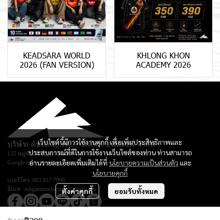
KEADSARA WORLD
KHLONG KHON
2026 (FAN VERSION)
ACADEMY 2026
เว็บไซต์นี้มีการใช้งานคุกกี้ เพื่อเพิ่มประสิทธิภาพและ
บริษัท ดับเบิลยู.เค.การ์เม้นท์ แฟคตอรี่ จำกัด
ประสบการณ์ที่ดีในการใช้งานเว็บไซต์ของท่าน ท่านสามารถ
135 หมู่ที่ 3 ตำบลยางหย่อง อำเภอท่ายาง จ.เพชรบุรี 76130
อ่านรายละเอียดเพิ่มเติมได้ที่
นโยบายความเป็นส่วนตัว
และ
Google map :
Keadsara Sport Design
นโยบายคุกกี้
เบอร์โทร:
083 817 7999
อีเมล :
wkgarmentfactory@gmail.com
ตั้งค่าคุกกี้
ยอมรับทั้งหมด