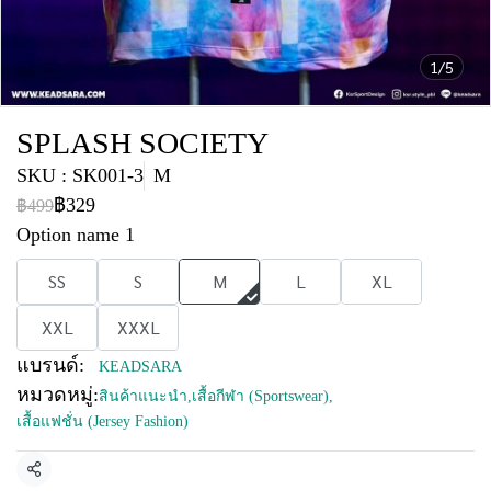
1/5
SPLASH SOCIETY
SKU : SK001-3
M
฿329
฿499
Option name 1
SS
S
M
L
XL
XXL
XXXL
แบรนด์:
KEADSARA
หมวดหมู่:
สินค้าแนะนำ
,
เสื้อกีฬา (Sportswear)
,
เสื้อแฟชั่น (Jersey Fashion)
แชร์