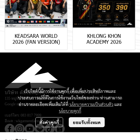
KEADSARA WORLD
KHLONG KHON
2026 (FAN VERSION)
ACADEMY 2026
เว็บไซต์นี้มีการใช้งานคุกกี้ เพื่อเพิ่มประสิทธิภาพและ
บริษัท ดับเบิลยู.เค.การ์เม้นท์ แฟคตอรี่ จำกัด
ประสบการณ์ที่ดีในการใช้งานเว็บไซต์ของท่าน ท่านสามารถ
135 หมู่ที่ 3 ตำบลยางหย่อง อำเภอท่ายาง จ.เพชรบุรี 76130
อ่านรายละเอียดเพิ่มเติมได้ที่
นโยบายความเป็นส่วนตัว
และ
Google map :
Keadsara Sport Design
นโยบายคุกกี้
เบอร์โทร:
083 817 7999
อีเมล :
wkgarmentfactory@gmail.com
ตั้งค่าคุกกี้
ยอมรับทั้งหมด