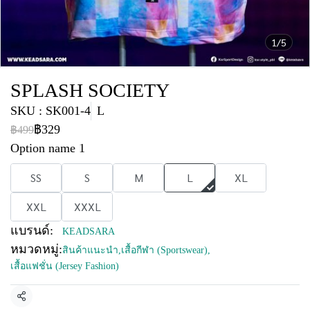
1/5
SPLASH SOCIETY
SKU : SK001-4
L
฿329
฿499
Option name 1
SS
S
M
L
XL
XXL
XXXL
แบรนด์:
KEADSARA
หมวดหมู่:
สินค้าแนะนำ
,
เสื้อกีฬา (Sportswear)
,
เสื้อแฟชั่น (Jersey Fashion)
แชร์