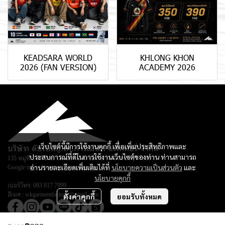
KEADSARA WORLD
KHLONG KHON
2026 (FAN VERSION)
ACADEMY 2026
เว็บไซต์นี้มีการใช้งานคุกกี้ เพื่อเพิ่มประสิทธิภาพและ
บริษัท ดับเบิลยู.เค.การ์เม้นท์ แฟคตอรี่ จำกัด
ประสบการณ์ที่ดีในการใช้งานเว็บไซต์ของท่าน ท่านสามารถ
135 หมู่ที่ 3 ตำบลยางหย่อง อำเภอท่ายาง จ.เพชรบุรี 76130
อ่านรายละเอียดเพิ่มเติมได้ที่
นโยบายความเป็นส่วนตัว
และ
Google map :
Keadsara Sport Design
นโยบายคุกกี้
เบอร์โทร:
083 817 7999
อีเมล :
wkgarmentfactory@gmail.com
ตั้งค่าคุกกี้
ยอมรับทั้งหมด