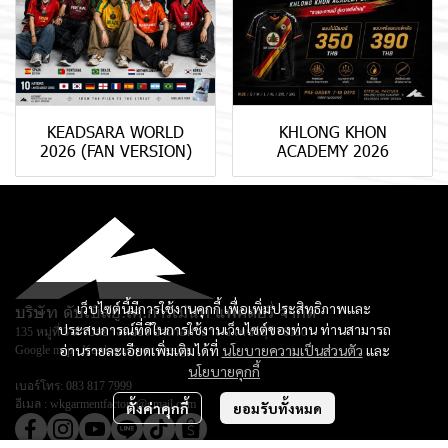
KEADSARA WORLD
KHLONG KHON
2026 (FAN VERSION)
ACADEMY 2026
เว็บไซต์นี้มีการใช้งานคุกกี้ เพื่อเพิ่มประสิทธิภาพและ
บริษัท ดับเบิลยู.เค.การ์เม้นท์ แฟคตอรี่ จำกัด
ประสบการณ์ที่ดีในการใช้งานเว็บไซต์ของท่าน ท่านสามารถ
135 หมู่ที่ 3 ตำบลยางหย่อง อำเภอท่ายาง จ.เพชรบุรี 76130
อ่านรายละเอียดเพิ่มเติมได้ที่
นโยบายความเป็นส่วนตัว
และ
Google map :
Keadsara Sport Design
นโยบายคุกกี้
เบอร์โทร:
083 817 7999
อีเมล :
wkgarmentfactory@gmail.com
ตั้งค่าคุกกี้
ยอมรับทั้งหมด