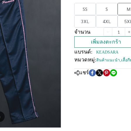
SS
S
M
3XL
4XL
5X
จำนวน
เพิ่มลงตะกร้า
แบรนด์:
KEADSARA
หมวดหมู่:
สินค้าแนะนำ
,
เสื้อ
แชร์
m