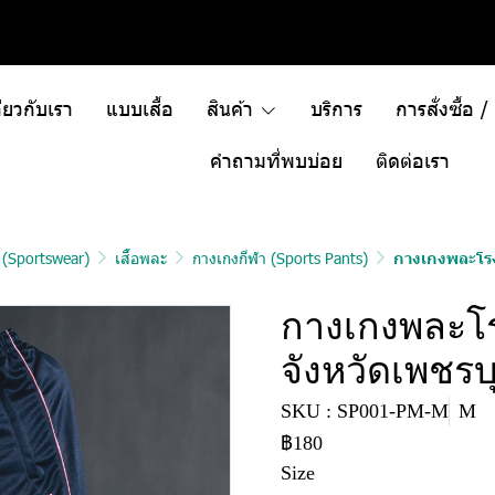
ี่ยวกับเรา
แบบเสื้อ
สินค้า
บริการ
การสั่งซื้อ 
คำถามที่พบบ่อย
ติดต่อเรา
า (Sportswear)
เสื้อพละ
กางเกงกีฬา (Sports Pants)
กางเกงพละโรง
กางเกงพละโร
จังหวัดเพชรบุ
SKU : SP001-PM-M
M
฿180
Size