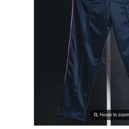
⚲
Hover to zoo