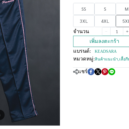
SS
S
M
3XL
4XL
5X
จำนวน
เพิ่มลงตะกร้า
แบรนด์:
KEADSARA
หมวดหมู่:
สินค้าแนะนำ
,
เสื้อ
แชร์
m