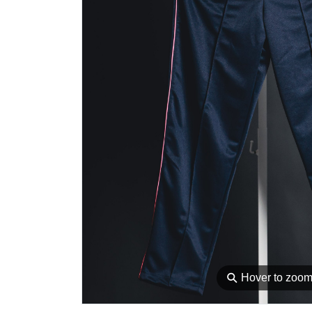
⚲
Hover to zoo