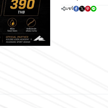
แชร์
m