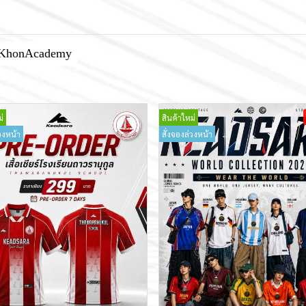
KhonAcademy
่
สินค้าใหม่
วงหน้า
สั่งจองล่วงหน้า